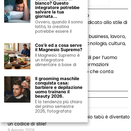
bianco? Questo
integratore potrebbe
salvare la tua
MondoUomo.it
è il magazine italiano
giornata…
completamente online e gratuito, dedicato allo stile di
Ovvero, quando il sonno
latita, la creatina
vita di ogni uomo di oggi. Proponiamo
potrebbe essere il
quotidianamente contenuti su moda, business, lavoro,
benessere, salute, relazioni, viaggi, tecnologia, cultura,
Cos’è ed a cosa serve
il Magnesio Supremo?
gusto e lusso.
Il Magnesio Supremo è
La nostra redazione seleziona temi utili per l’uomo
un integratore
moderno che cerca idee precise, informazioni
alimentare a base di
affidabili e una visione elegante su ciò che conta
davvero.
Il grooming maschile
conquista casa:
barbiere e depilazione
uomo trainano il
beauty 2026.
È la tendenza più chiara
ULTIMI ARTICOLI
del primo semestre
2026, fotografata
Shorts e calza bianca: come il vecchio tabù è diventato
un codice di stile!
9 Agosto 2026