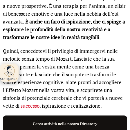
a nuove prospettive. È una terapia per l’anima, un elisir
di benessere emotivo e una luce nella nebbia dell’età
avanzata.
È anche un faro di ispirazione, che ci spinge a
esplorare le profondità della nostra creatività e a
trasformare le nostre idee in realtà tangibili
.
Quindi, concedetevi il privilegio di immergervi nelle
melodie senza tempo di Mozart. Lasciate che la sua
musica permei la vostra mente come una brezza
Gentleman AI ti
rinfrescante e lasciate che il suo potere trasformi le
aspetta 👋
vostre esperienze cognitive. Siate pronti ad accogliere
l’Effetto Mozart nella vostra vita, e scoprirete una
sinfonia di potenziale cerebrale che vi porterà a nuove
vette di
successo
, ispirazione e realizzazione.
Cerca attività nella nostra Directory