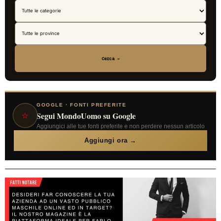
Cerca →
GOOGLE · FONTI PREFERITE
⭐
Segui MondoUomo su Google
Aggiungici alle tue fonti preferite e non perdere nessun articolo
Aggiungi ora →