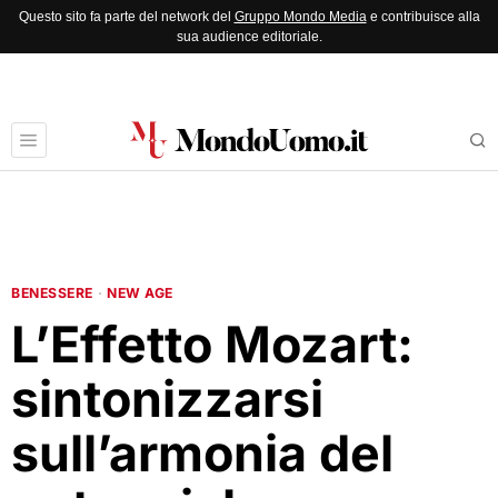
Questo sito fa parte del network del
Gruppo Mondo Media
e contribuisce alla
sua audience editoriale.
BENESSERE
·
NEW AGE
L’Effetto Mozart:
sintonizzarsi
sull’armonia del