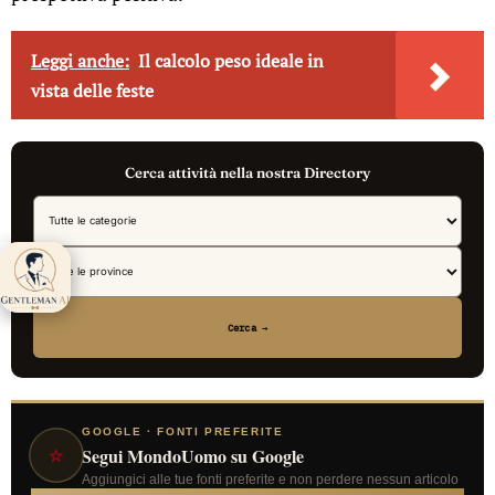
Leggi anche:
Il calcolo peso ideale in
vista delle feste
Cerca attività nella nostra Directory
Gentleman AI ti
aspetta 👋
Cerca →
GOOGLE · FONTI PREFERITE
⭐
Segui MondoUomo su Google
Aggiungici alle tue fonti preferite e non perdere nessun articolo