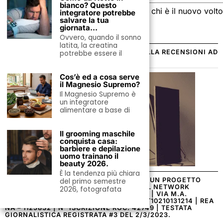
bianco? Questo
Jonathan Bailey per Giorgio Armani: chi è il nuovo volto
integratore potrebbe
salvare la tua
della fragranza I WILL.
giornata…
10 Agosto 2026
Ovvero, quando il sonno
latita, la creatina
SCOPRI LA NUOVA RUBRICA DEDICATA ALLA RECENSIONI AD
potrebbe essere il
ALTO VALORE AGGIUNTO…
Cos’è ed a cosa serve
il Magnesio Supremo?
Il Magnesio Supremo è
un integratore
alimentare a base di
Il grooming maschile
conquista casa:
barbiere e depilazione
uomo trainano il
beauty 2026.
È la tendenza più chiara
MONDOUOMO.IT / WWW.MONDOU.IT / È UN PROGETTO
del primo semestre
EDITORIALE ONLINE A CURA E PARTE DEL NETWORK
2026, fotografata
EDITORIALE DEL GRUPPO MONDO MEDIA | VIA M.A.
ACQUAVIVA 41 | 80143 NAPOLI | P.IVA: IT10210131214 | REA
NA – 1125832 | N° ISCRIZIONE ROC: 42749 | TESTATA
GIORNALISTICA REGISTRATA #3 DEL 2/3/2023.