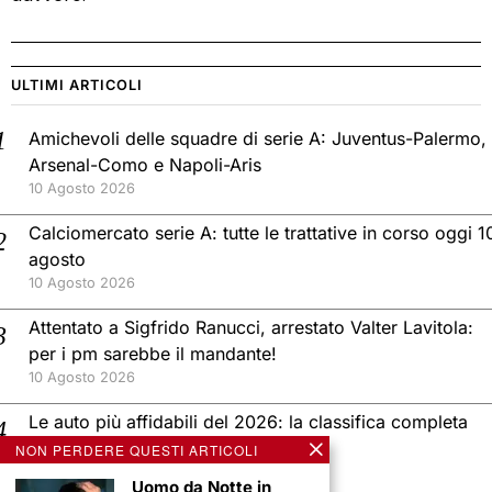
ULTIMI ARTICOLI
Amichevoli delle squadre di serie A: Juventus-Palermo,
Arsenal-Como e Napoli-Aris
10 Agosto 2026
Calciomercato serie A: tutte le trattative in corso oggi 1
agosto
10 Agosto 2026
Attentato a Sigfrido Ranucci, arrestato Valter Lavitola:
per i pm sarebbe il mandante!
10 Agosto 2026
Le auto più affidabili del 2026: la classifica completa
per chi non vuole sorprese!
NON PERDERE QUESTI ARTICOLI
10 Agosto 2026
Uomo da Notte in