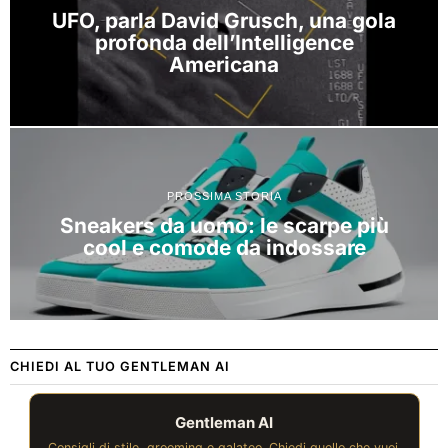
UFO, parla David Grusch, una gola
profonda dell’Intelligence
Americana
PROSSIMA STORIA
Sneakers da uomo: le scarpe più
cool e comode da indossare
CHIEDI AL TUO GENTLEMAN AI
Gentleman AI
Consigli di stile, grooming e galateo. Chiedi quello che vuoi.