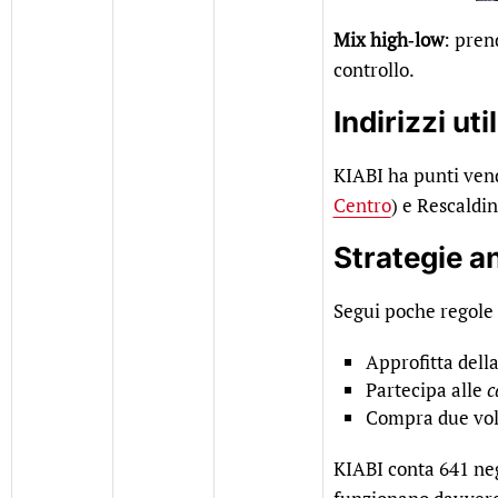
Mix high‑low
: pren
controllo.
Indirizzi ut
KIABI ha punti vendi
Centro
) e Rescaldin
Strategie an
Segui poche regole 
Approfitta dell
Partecipa alle
c
Compra due volt
KIABI conta 641 neg