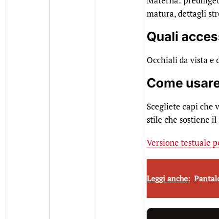
Materna: prediliget
matura, dettagli str
Quali acces
Occhiali da vista e 
Come usare 
Scegliete capi che v
stile che sostiene i
Versione testuale 
Leggi anche:
Pantalo