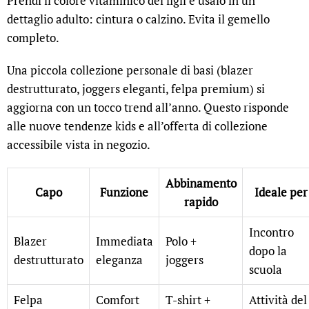
Prendi il colore vitaminico dei figli e usalo in un
dettaglio adulto: cintura o calzino. Evita il gemello
completo.
Una piccola collezione personale di basi (blazer
destrutturato, joggers eleganti, felpa premium) si
aggiorna con un tocco trend all’anno. Questo risponde
alle nuove tendenze kids e all’offerta di collezione
accessibile vista in negozio.
Abbinamento
Capo
Funzione
Ideale per
rapido
Incontro
Blazer
Immediata
Polo +
dopo la
destrutturato
eleganza
joggers
scuola
Felpa
Comfort
T-shirt +
Attività del