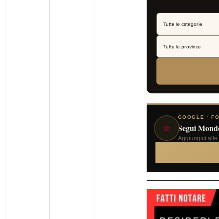
GOOGLE · FO
⭐
Segui Mond
Aggiungici alle 