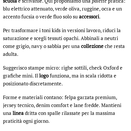
scuola
e scrivanie. Qui proponiamo una
palette
pratica:
blu elettrico attenuato, verde oliva, ruggine, ocra e un
accento fucsia o verde fluo solo su
accessori
.
Per trasformare i toni kids in versioni lavoro, riduci la
saturazione e scegli tessuti opachi. Abbinali a neutri
come grigio, navy o sabbia per una
collezione
che resta
adulta.
Suggerisco stampe micro: righe sottili, check Oxford e
grafiche mini. Il
logo
funziona, ma in scala ridotta e
posizionato discretamente.
Forme e materiali contano: felpa garzata premium,
jersey tecnico, denim comfort e lane fredde. Mantieni
una
linea
dritta con spalle rilassate per la massima
praticità ogni giorno.