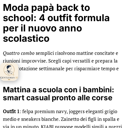
Moda papà back to
school: 4 outfit formula
per il nuovo anno
scolastico
Quattro combo
semplici risolvono mattine concitate e
riunioni improvvise. Scegli capi versatili e prepara la
micro‑rotazione settimanale per risparmiare tempo e
Gentleman AI ti
aspetta 👋
stress.
Mattina a scuola con i bambini:
smart casual pronto alle corse
Outfit 1
: felpa premium navy, joggers eleganti grigio
medio e sneakers bianche. Zainetto dei figli in spalla e
via in un minuto. KIABI propone modelli simili a prezzi