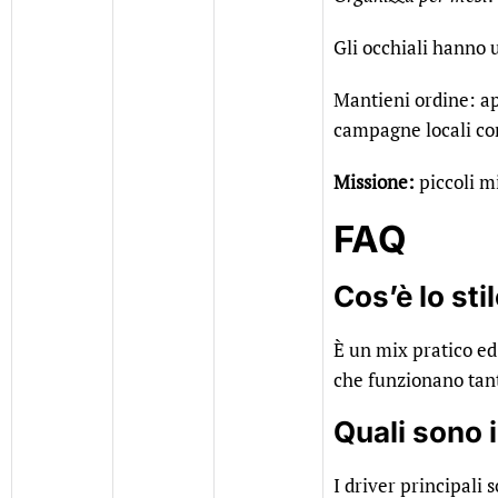
Gli occhiali hanno u
Mantieni ordine: ap
campagne locali co
Missione:
piccoli mi
FAQ
Cos’è lo sti
È un mix pratico ed 
che funzionano tant
Quali sono 
I driver principali 