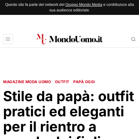
Questo sito fa parte del network del
Gruppo Mondo Media
e contribuisce alla
sua audience editoriale.
MAGAZINE MODA UOMO
·
OUTFIT
·
PAPÀ OGGI
Stile da papà: outfit
pratici ed eleganti
per il rientro a