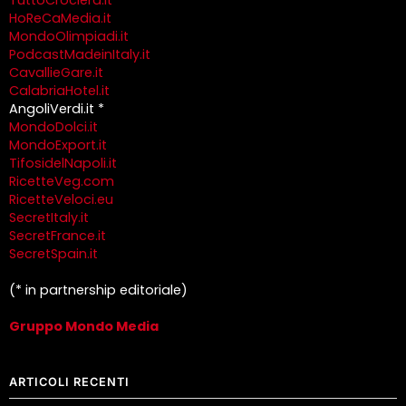
TuttoCrociera.it
HoReCaMedia.it
MondoOlimpiadi.it
PodcastMadeinItaly.it
CavallieGare.it
CalabriaHotel.it
AngoliVerdi.it *
MondoDolci.it
MondoExport.it
TifosidelNapoli.it
RicetteVeg.com
RicetteVeloci.eu
SecretItaly.it
SecretFrance.it
SecretSpain.it
(* in partnership editoriale)
Gruppo Mondo Media
ARTICOLI RECENTI