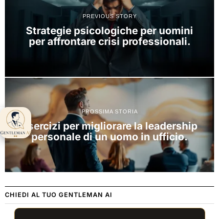
PREVIOUS STORY
Strategie psicologiche per uomini
per affrontare crisi professionali.
PROSSIMA STORIA
Gentleman AI ti
Esercizi per migliorare la leadership
aspetta 👋
personale di un uomo in ufficio.
CHIEDI AL TUO GENTLEMAN AI