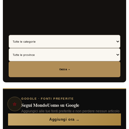
Cerca →
GOOGLE · FONTI PREFERITE
⭐
Segui MondoUomo su Google
Aggiungici alle tue fonti preferite e non perdere nessun articolo
Aggiungi ora →