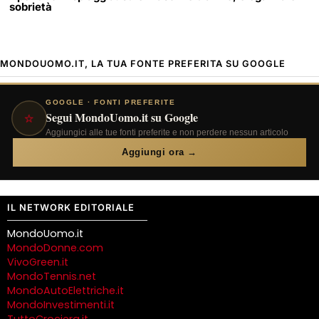
sobrietà
MONDOUOMO.IT, LA TUA FONTE PREFERITA SU GOOGLE
GOOGLE · FONTI PREFERITE
⭐
Segui MondoUomo.it su Google
Aggiungici alle tue fonti preferite e non perdere nessun articolo
Aggiungi ora →
IL NETWORK EDITORIALE
MondoUomo.it
MondoDonne.com
VivoGreen.it
MondoTennis.net
MondoAutoElettriche.it
MondoInvestimenti.it