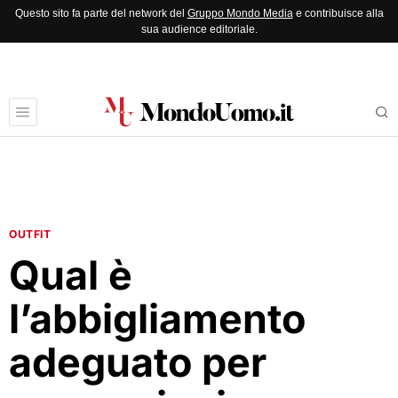
Questo sito fa parte del network del
Gruppo Mondo Media
e contribuisce alla
sua audience editoriale.
OUTFIT
Qual è
l’abbigliamento
adeguato per