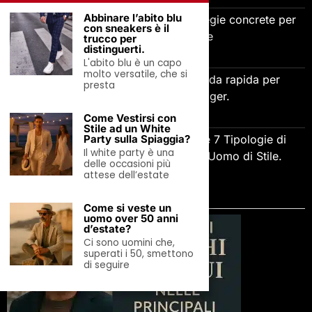
Abbinare l’abito blu
Come gestire la gelosia: 5 strategie concrete per
con sneakers è il
relazioni più sane
trucco per
distinguerti.
7 Agosto 2026
L'abito blu è un capo
molto versatile, che si
Adaptive Leadership e AI: guida rapida per
presta
imprenditori e manager.
7 Agosto 2026
Come Vestirsi con
Stile ad un White
Party sulla Spiaggia?
L’Arte delle Scarpe Eleganti: Le 7 Tipologie di
Il white party è una
Calzature Indispensabili per l’Uomo di Stile.
delle occasioni più
7 Agosto 2026
attese dell’estate
SCOPRI LA DIRECTORY
Come si veste un
uomo over 50 anni
d’estate?
Ci sono uomini che,
superati i 50, smettono
di seguire