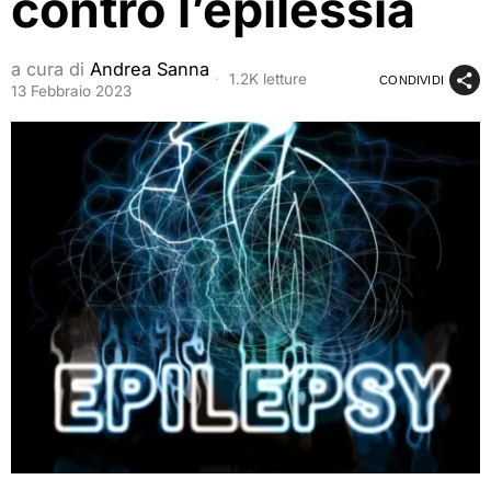
contro l’epilessia
a cura di
Andrea Sanna
1.2K letture
CONDIVIDI
13 Febbraio 2023