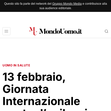
Questo sito fa parte del network del
Gruppo Mondo Media
e contribuisce alla
sua audience editoriale.
UOMO IN SALUTE
13 febbraio,
Giornata
Internazionale