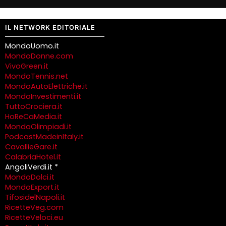
IL NETWORK EDITORIALE
MondoUomo.it
MondoDonne.com
VivoGreen.it
MondoTennis.net
MondoAutoElettriche.it
MondoInvestimenti.it
TuttoCrociera.it
HoReCaMedia.it
MondoOlimpiadi.it
PodcastMadeinItaly.it
CavallieGare.it
CalabriaHotel.it
AngoliVerdi.it *
MondoDolci.it
MondoExport.it
TifosidelNapoli.it
RicetteVeg.com
RicetteVeloci.eu