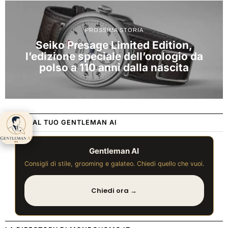
PROSSIMA STORIA
Seiko Presage Limited Edition,
l’edizione speciale dell’orologio da
polso a 110 anni dalla nascita
CHIEDI AL TUO GENTLEMAN AI
Gentleman AI ti
aspetta 👋
Gentleman AI
Consigli di stile, grooming e galateo. Chiedi quello che vuoi.
Chiedi ora →