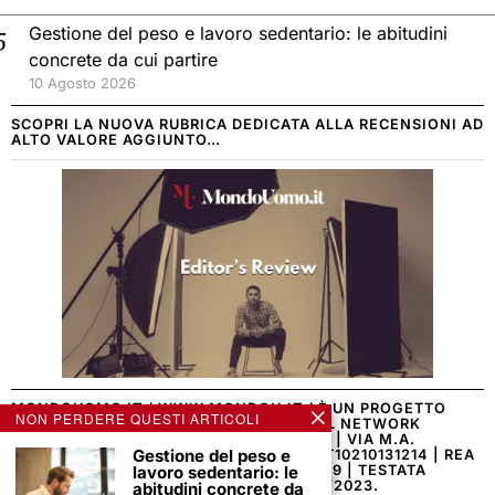
Gestione del peso e lavoro sedentario: le abitudini
concrete da cui partire
10 Agosto 2026
SCOPRI LA NUOVA RUBRICA DEDICATA ALLA RECENSIONI AD
ALTO VALORE AGGIUNTO…
MONDOUOMO.IT / WWW.MONDOU.IT / È UN PROGETTO
NON PERDERE QUESTI ARTICOLI
EDITORIALE ONLINE A CURA E PARTE DEL NETWORK
EDITORIALE DEL GRUPPO MONDO MEDIA | VIA M.A.
Gestione del peso e
ACQUAVIVA 41 | 80143 NAPOLI | P.IVA: IT10210131214 | REA
NA – 1125832 | N° ISCRIZIONE ROC: 42749 | TESTATA
lavoro sedentario: le
GIORNALISTICA REGISTRATA #3 DEL 2/3/2023.
abitudini concrete da