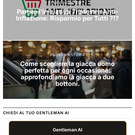
PREVIOUS STORY
Partita l’iniziativa Trimestre Anti-
Inflazione: Risparmio per Tutti ?!?
PROSSIMA STORIA
Come scegliere la giacca uomo
perfetta per ogni occasione:
approfondiamo la giacca a due
bottoni.
CHIEDI AL TUO GENTLEMAN AI
Gentleman AI