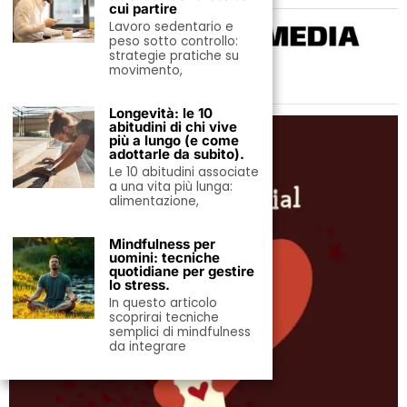
cui partire
Lavoro sedentario e
peso sotto controllo:
strategie pratiche su
movimento,
ARTICOLI CORRELATI
Longevità: le 10
abitudini di chi vive
più a lungo (e come
adottarle da subito).
Le 10 abitudini associate
a una vita più lunga:
alimentazione,
Mindfulness per
uomini: tecniche
quotidiane per gestire
lo stress.
In questo articolo
scoprirai tecniche
semplici di mindfulness
da integrare