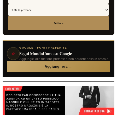
Cerca →
GOOGLE · FONTI PREFERITE
⭐
Segui MondoUomo su Google
Aggiungici alle tue fonti preferite e non perdere nessun articolo
Aggiungi ora →