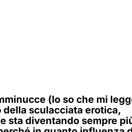
emminucce (lo so che mi leg
 della sculacciata erotica,
che sta diventando sempre pi
e perché in quanto influenza 