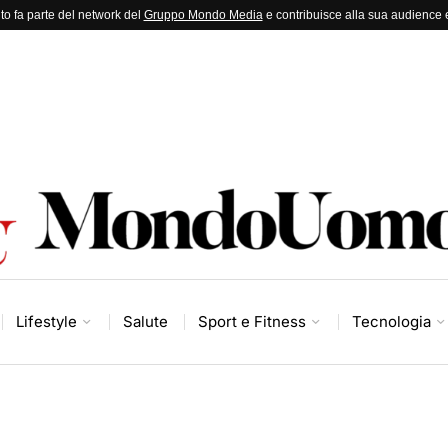
to fa parte del network del
Gruppo Mondo Media
e contribuisce alla sua audience e
Lifestyle
Salute
Sport e Fitness
Tecnologia