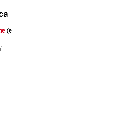
ica
ne
(e
il