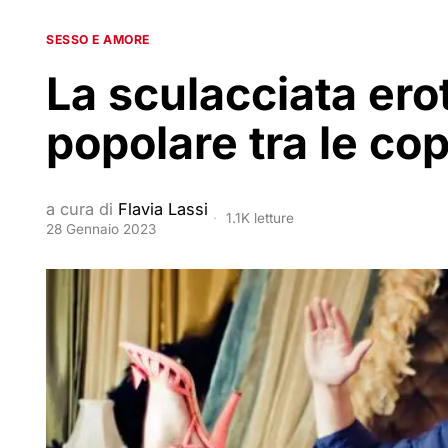
SESSO E AMORE
La sculacciata ero
popolare tra le copp
a cura di
Flavia Lassi
1.1K letture
28 Gennaio 2023