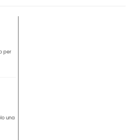
o per
olo una