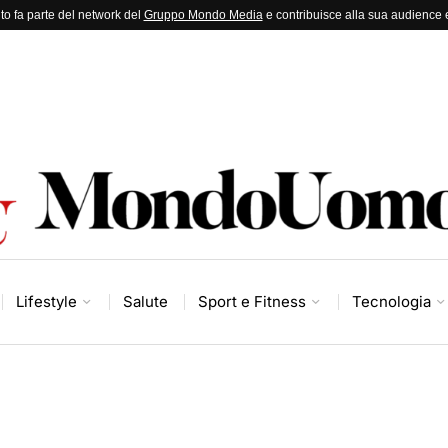
to fa parte del network del
Gruppo Mondo Media
e contribuisce alla sua audience e
Lifestyle
Salute
Sport e Fitness
Tecnologia