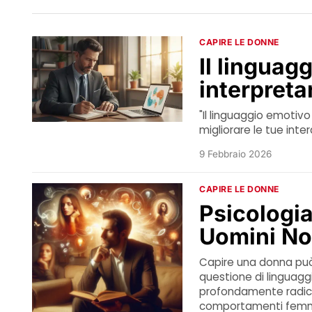
CAPIRE LE DONNE
Il linguag
interpreta
"Il linguaggio emoti
migliorare le tue inter
9 Febbraio 2026
CAPIRE LE DONNE
Psicologi
Uomini N
Capire una donna può
questione di linguag
profondamente radicat
comportamenti femmini