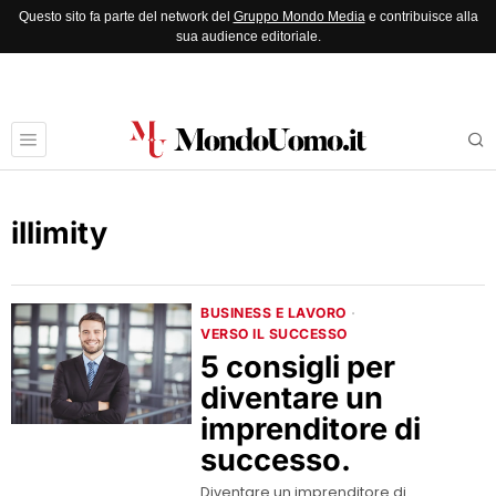
Questo sito fa parte del network del
Gruppo Mondo Media
e contribuisce alla
sua audience editoriale.
illimity
BUSINESS E LAVORO
·
VERSO IL SUCCESSO
5 consigli per
diventare un
imprenditore di
successo.
Diventare un imprenditore di