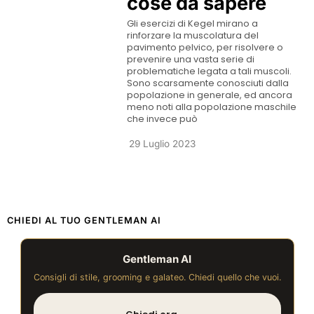
cose da sapere
Gli esercizi di Kegel mirano a
rinforzare la muscolatura del
pavimento pelvico, per risolvere o
prevenire una vasta serie di
problematiche legata a tali muscoli.
Sono scarsamente conosciuti dalla
popolazione in generale, ed ancora
meno noti alla popolazione maschile
che invece può
29 Luglio 2023
CHIEDI AL TUO GENTLEMAN AI
Gentleman AI
Consigli di stile, grooming e galateo. Chiedi quello che vuoi.