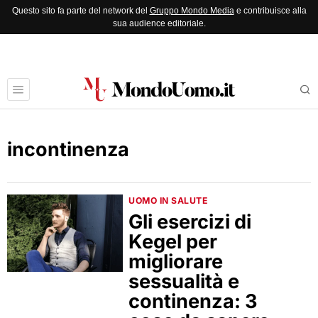
Questo sito fa parte del network del
Gruppo Mondo Media
e contribuisce alla
sua audience editoriale.
incontinenza
UOMO IN SALUTE
Gli esercizi di
Kegel per
migliorare
sessualità e
continenza: 3