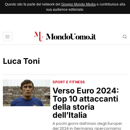
Questo sito fa parte del network del
Gruppo Mondo Media
e contribuisce alla
sua audience editoriale.
Luca Toni
SPORT E FITNESS
Verso Euro 2024:
Top 10 attaccanti
della storia
dell’Italia
A pochi giorni dall’inizio degli Europei
del 2024 in Germania, ripercorriamo