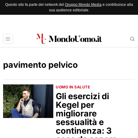
Questo sito fa parte del network del
Gruppo Mondo Media
e contribuisce alla
sua audience editoriale.
pavimento pelvico
UOMO IN SALUTE
Gli esercizi di
Kegel per
migliorare
sessualità e
continenza: 3