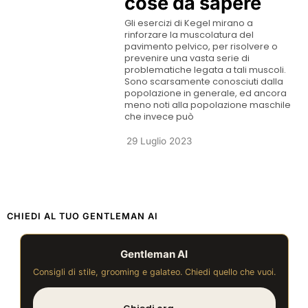
cose da sapere
Gli esercizi di Kegel mirano a
rinforzare la muscolatura del
pavimento pelvico, per risolvere o
prevenire una vasta serie di
problematiche legata a tali muscoli.
Sono scarsamente conosciuti dalla
popolazione in generale, ed ancora
meno noti alla popolazione maschile
che invece può
29 Luglio 2023
CHIEDI AL TUO GENTLEMAN AI
Gentleman AI
Consigli di stile, grooming e galateo. Chiedi quello che vuoi.