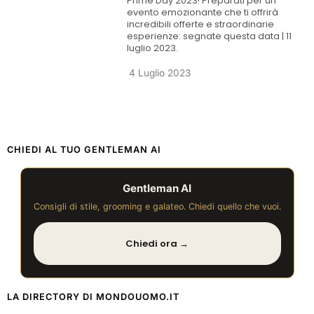
Prime Day 2023! Preparati per un
evento emozionante che ti offrirà
incredibili offerte e straordinarie
esperienze: segnate questa data | 11
luglio 2023.
4 Luglio 2023
CHIEDI AL TUO GENTLEMAN AI
Gentleman AI
Consigli di stile, grooming e galateo. Chiedi quello che vuoi.
Chiedi ora →
LA DIRECTORY DI MONDOUOMO.IT