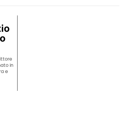
zio
co
ittore
mato in
ra e