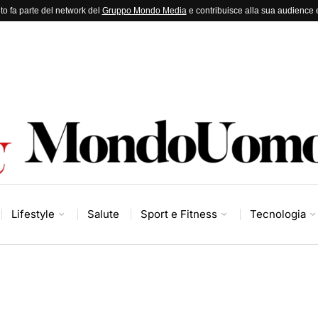
to fa parte del network del
Gruppo Mondo Media
e contribuisce alla sua audience e
Lifestyle
Salute
Sport e Fitness
Tecnologia