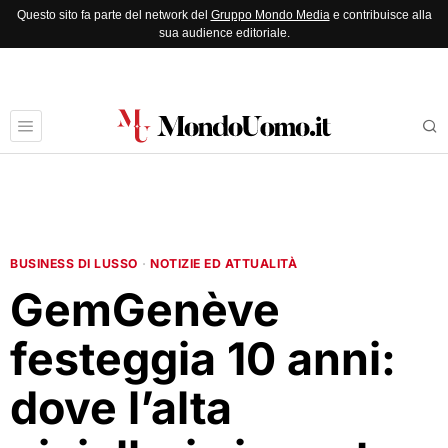
Questo sito fa parte del network del
Gruppo Mondo Media
e contribuisce alla
sua audience editoriale.
BUSINESS DI LUSSO
·
NOTIZIE ED ATTUALITÀ
GemGenève
festeggia 10 anni:
dove l’alta