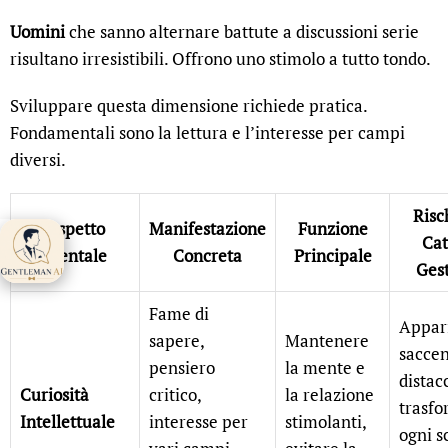
Uomini
che sanno alternare battute a discussioni serie
risultano irresistibili. Offrono uno stimolo a tutto tondo.
Sviluppare questa dimensione richiede pratica.
Fondamentali sono la lettura e l’interesse per campi
diversi.
Risc
Aspetto
Manifestazione
Funzione
Cat
Gentleman AI ti
Mentale
Concreta
Principale
aspetta 👋
Ges
Fame di
Appar
sapere,
Mantenere
saccen
pensiero
la mente e
distacc
Curiosità
critico,
la relazione
trasf
Intellettuale
interesse per
stimolanti,
ogni s