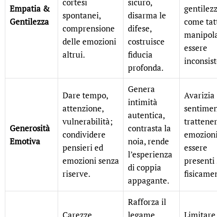
cortesi
sicuro,
Empatia &
gentilez
spontanei,
disarma le
Gentilezza
come tat
comprensione
difese,
manipola
delle emozioni
costruisce
essere
altrui.
fiducia
inconsist
profonda.
Genera
Dare tempo,
Avarizia
intimità
attenzione,
sentimen
autentica,
vulnerabilità;
trattener
Generosità
contrasta la
condividere
emozioni
Emotiva
noia, rende
pensieri ed
essere
l’esperienza
emozioni senza
presenti 
di coppia
riserve.
fisicame
appagante.
Rafforza il
Carezze,
legame
Limitare 