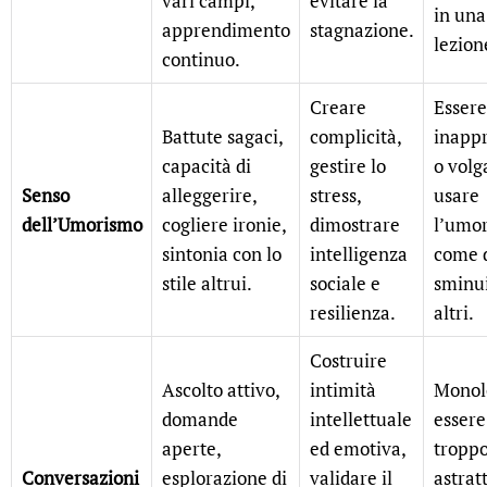
vari campi,
evitare la
in una
apprendimento
stagnazione.
lezion
continuo.
Creare
Essere
Battute sagaci,
complicità,
inappr
capacità di
gestire lo
o volg
Senso
alleggerire,
stress,
usare
dell’Umorismo
cogliere ironie,
dimostrare
l’umo
sintonia con lo
intelligenza
come d
stile altrui.
sociale e
sminui
resilienza.
altri.
Costruire
Ascolto attivo,
intimità
Monol
domande
intellettuale
essere
aperte,
ed emotiva,
tropp
Conversazioni
esplorazione di
validare il
astratt