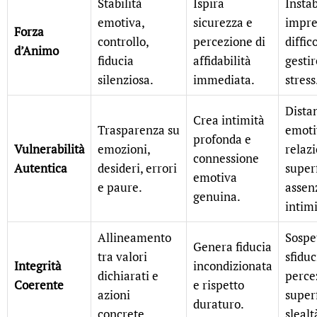
Stabilità
Ispira
Instab
emotiva,
sicurezza e
impre
Forza
controllo,
percezione di
diffic
d’Animo
fiducia
affidabilità
gestir
silenziosa.
immediata.
stress
Dista
Crea intimità
Trasparenza su
emoti
profonda e
Vulnerabilità
emozioni,
relaz
connessione
Autentica
desideri, errori
superf
emotiva
e paure.
assen
genuina.
intimi
Allineamento
Sospe
Genera fiducia
tra valori
sfiduc
Integrità
incondizionata
dichiarati e
perce
Coerente
e rispetto
azioni
superf
duraturo.
concrete.
slealt