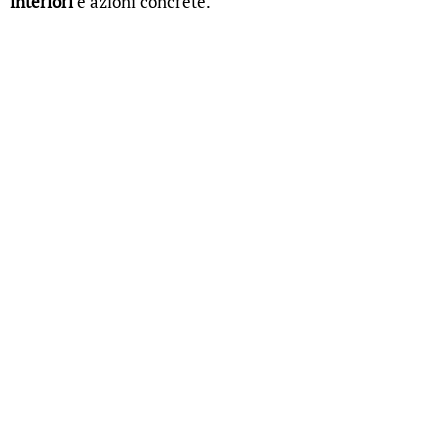
interiori
e azioni concrete.