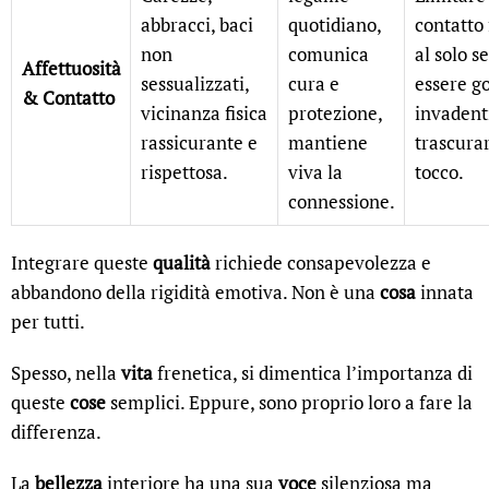
abbracci, baci
quotidiano,
contatto 
non
comunica
al solo s
Affettuosità
sessualizzati,
cura e
essere go
& Contatto
vicinanza fisica
protezione,
invadent
rassicurante e
mantiene
trascurar
rispettosa.
viva la
tocco.
connessione.
Integrare queste
qualità
richiede consapevolezza e
abbandono della rigidità emotiva. Non è una
cosa
innata
per tutti.
Spesso, nella
vita
frenetica, si dimentica l’importanza di
queste
cose
semplici. Eppure, sono proprio loro a fare la
differenza.
La
bellezza
interiore ha una sua
voce
silenziosa ma