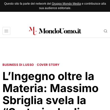
Questo sito fa parte del network del
Gruppo Mondo Media
e contribuisce alla
sua audience editoriale.
BUSINESS DI LUSSO
·
COVER STORY
L’Ingegno oltre la
Materia: Massimo
Sbriglia svela la