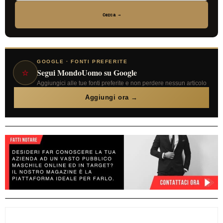
Cerca →
GOOGLE · FONTI PREFERITE
⭐
Segui MondoUomo su Google
Aggiungici alle tue fonti preferite e non perdere nessun articolo
Aggiungi ora →