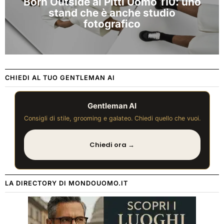
Born Outside al Pitti Uomo 110: uno
stand che è anche studio
fotografico
CHIEDI AL TUO GENTLEMAN AI
Gentleman AI
Consigli di stile, grooming e galateo. Chiedi quello che vuoi.
Chiedi ora →
LA DIRECTORY DI MONDOUOMO.IT