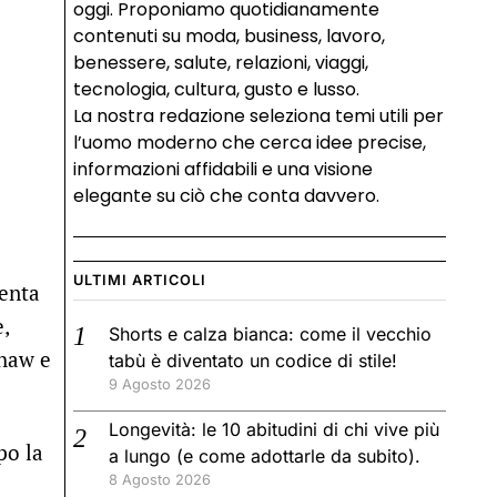
oggi. Proponiamo quotidianamente
contenuti su moda, business, lavoro,
benessere, salute, relazioni, viaggi,
tecnologia, cultura, gusto e lusso.
La nostra redazione seleziona temi utili per
l’uomo moderno che cerca idee precise,
informazioni affidabili e una visione
elegante su ciò che conta davvero.
ULTIMI ARTICOLI
venta
,
Shorts e calza bianca: come il vecchio
shaw e
tabù è diventato un codice di stile!
9 Agosto 2026
Longevità: le 10 abitudini di chi vive più
po la
a lungo (e come adottarle da subito).
8 Agosto 2026