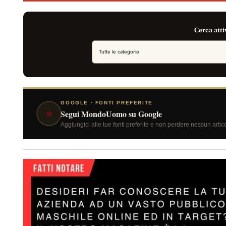
Cerca atti
GOOGLE · FONTI PREFERITE
⭐
Segui MondoUomo su Google
Aggiungici alle tue fonti preferite e non perdere nessun artic