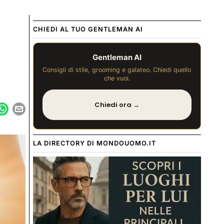
CHIEDI AL TUO GENTLEMAN AI
Gentleman AI
Consigli di stile, grooming e galateo. Chiedi quello
che vuoi.
Chiedi ora →
LA DIRECTORY DI MONDOUOMO.IT