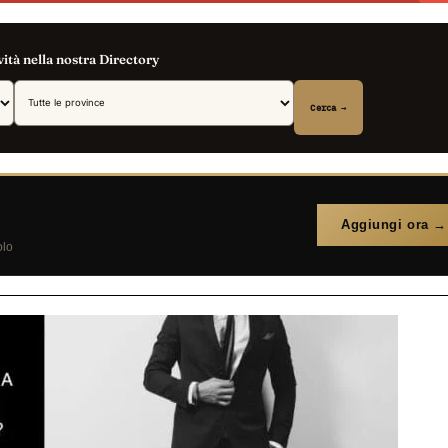
vità nella nostra Directory
Cerca →
Aggiungi ora →
olo