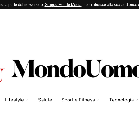
to fa parte del network del
Gruppo Mondo Media
e contribuisce alla sua audience e
Lifestyle
Salute
Sport e Fitness
Tecnologia