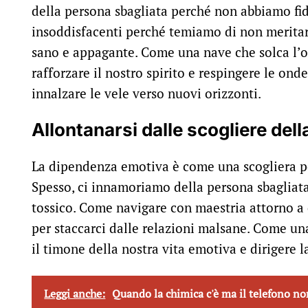
della persona sbagliata perché non abbiamo fidu
insoddisfacenti perché temiamo di non meritar
sano e appagante. Come una nave che solca l’o
rafforzare il nostro spirito e respingere le ond
innalzare le vele verso nuovi orizzonti.
Allontanarsi dalle scogliere de
La dipendenza emotiva è come una scogliera pe
Spesso, ci innamoriamo della persona sbagliat
tossico. Come navigare con maestria attorno a 
per staccarci dalle relazioni malsane. Come un
il timone della nostra vita emotiva e dirigere l
Leggi anche:
Quando la chimica c'è ma il telefono n