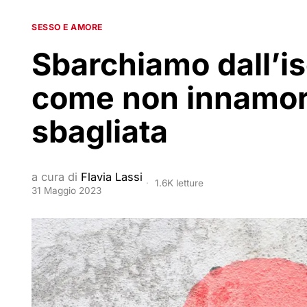
SESSO E AMORE
Sbarchiamo dall’is
come non innamora
sbagliata
a cura di
Flavia Lassi
1.6K letture
31 Maggio 2023