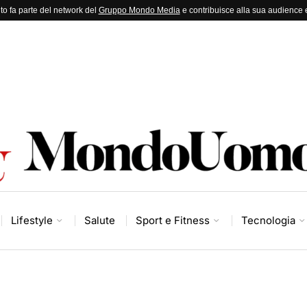
to fa parte del network del
Gruppo Mondo Media
e contribuisce alla sua audience e
Lifestyle
Salute
Sport e Fitness
Tecnologia