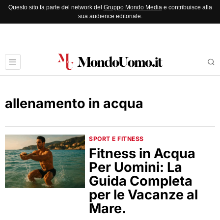
Questo sito fa parte del network del
Gruppo Mondo Media
e contribuisce alla
sua audience editoriale.
allenamento in acqua
SPORT E FITNESS
Fitness in Acqua
Per Uomini: La
Guida Completa
per le Vacanze al
Mare.