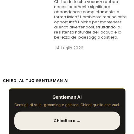
Chi ha detto che vacanza debba
necessariamente significare
abbandonare completamente la
forma fisica? L'ambiente marino offre
opportunità uniche per mantenersi
allenati divertendosi, sfruttando la
resistenza naturale dell'acqua e la
bellezza del paesaggio costiero.
14 Luglio 2026
CHIEDI AL TUO GENTLEMAN AI
Gentleman AI
Consigli di stile, grooming e galateo. Chiedi quello che vuoi.
Chiedi ora →