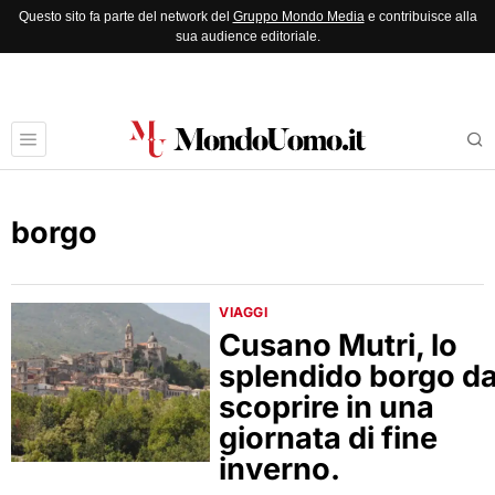
Questo sito fa parte del network del
Gruppo Mondo Media
e contribuisce alla
sua audience editoriale.
borgo
VIAGGI
Cusano Mutri, lo
splendido borgo d
scoprire in una
giornata di fine
inverno.