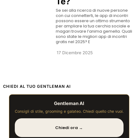
Te?
Se sei alla ricerca di nuove persone
con cui connetterti, le app di incontri
possono essere un ottimo strumento
per ampliare la tua cerchia sociale e
magari trovare l’anima gemella. Quali
sono state le migliori app di incontri
gratis nel 2025? E
17 Dicembre 2025
CHIEDI AL TUO GENTLEMAN AI
Gentleman AI
Consigli di stile, grooming e galateo. Chiedi quello che vuoi.
Chiedi ora →