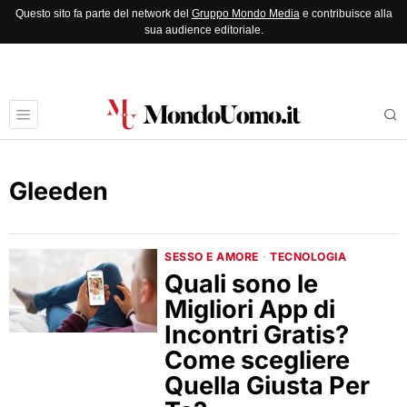
Questo sito fa parte del network del
Gruppo Mondo Media
e contribuisce alla
sua audience editoriale.
Gleeden
SESSO E AMORE
·
TECNOLOGIA
Quali sono le
Migliori App di
Incontri Gratis?
Come scegliere
Quella Giusta Per