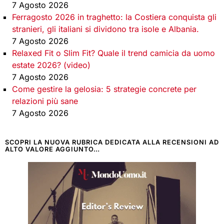
7 Agosto 2026
Ferragosto 2026 in traghetto: la Costiera conquista gli
stranieri, gli italiani si dividono tra isole e Albania.
7 Agosto 2026
Relaxed Fit o Slim Fit? Quale il trend camicia da uomo
estate 2026? (video)
7 Agosto 2026
Come gestire la gelosia: 5 strategie concrete per
relazioni più sane
7 Agosto 2026
SCOPRI LA NUOVA RUBRICA DEDICATA ALLA RECENSIONI AD
ALTO VALORE AGGIUNTO…