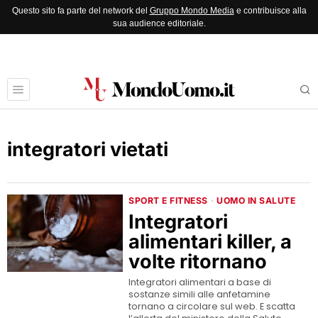
Questo sito fa parte del network del
Gruppo Mondo Media
e contribuisce alla
sua audience editoriale.
integratori vietati
SPORT E FITNESS
·
UOMO IN SALUTE
Integratori
alimentari killer, a
volte ritornano
Integratori alimentari a base di
sostanze simili alle anfetamine
tornano a circolare sul web. E scatta