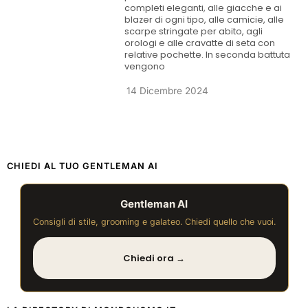
completi eleganti, alle giacche e ai
blazer di ogni tipo, alle camicie, alle
scarpe stringate per abito, agli
orologi e alle cravatte di seta con
relative pochette. In seconda battuta
vengono
14 Dicembre 2024
CHIEDI AL TUO GENTLEMAN AI
Gentleman AI
Consigli di stile, grooming e galateo. Chiedi quello che vuoi.
Chiedi ora →