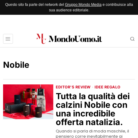
Questo sito fa parte del network del
Gruppo Mondo Media
e contribuisce alla
sua audience editoriale.
Nobile
EDITOR'S REVIEW
·
IDEE REGALO
Tutta la qualità dei
calzini Nobile con
una incredibile
offerta natalizia.
Quando si parla di moda maschile, il
pensiero corre inevitabilmente ai