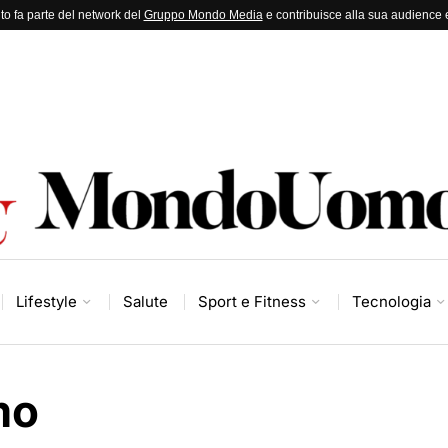
to fa parte del network del
Gruppo Mondo Media
e contribuisce alla sua audience e
Lifestyle
Salute
Sport e Fitness
Tecnologia
mo