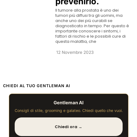
prevenirlo.
Il tumore alla prostata è uno dei
tumori più diffusi tra gli uomini, ma
anche uno dei più curabili se
diagnosticato in tempo. Per questo è
importante conoscere i sintomi, i
fattori di rischio e le possibili cure di
questa malattia, che
12 Novembre 2023
CHIEDI AL TUO GENTLEMAN AI
Gentleman AI
Consigli di stile, grooming e galateo. Chiedi quello che vuoi.
Chiedi ora →