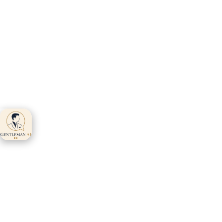
Gentleman AI ti
aspetta 👋