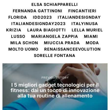
ELSA SCHIAPPARELLI
FERNANDA GATTINONI
FINCANTIERI
FLORIDA
IDD2023
ITALIANDESIGNDAY
ITALIANDESIGNDAY2023
ITALYINUSA
KRIZIA
LAURA BIAGIOTTI
LELLA MURIEL
LUSSO
MARIANGELA ZAPPIA
MIAMI
MILA SCHON
MIUCCIA PRADA
MODA
MOLTO UOMO
RENAISSANCEEVOLUTION
SORELLE FONTANA
PREVIOUS STORY
I 5 migliori gadget tecnologici per il
fitness: dai un tocco di innovazione
alla tua routine di allenamento