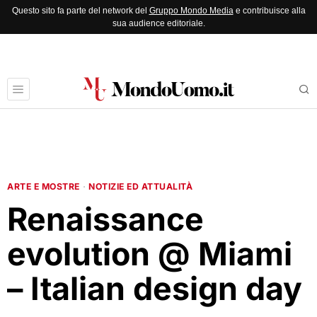
Questo sito fa parte del network del
Gruppo Mondo Media
e contribuisce alla
sua audience editoriale.
ARTE E MOSTRE
·
NOTIZIE ED ATTUALITÀ
Renaissance
evolution @ Miami
– Italian design day