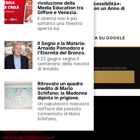
rivoluzione della
Il Nuovo Lusso in Europa si Chiama «Accessibilità»:
Media Education tra
Perché i Viaggiatori d’Élite Prenotano con un Anno di
Giffoni e Venezia.
Anticipo.
Il cinema non è più
soltanto una finestra
aperta sul
MONDOUOMO.IT, LA TUA FONTE PREFERITA SU GOOGLE
Il Segno e la Materia:
Arnaldo Pomodoro e
l’Eternità del Bronzo.
GOOGLE · FONTI PREFERITE
Il 23 giugno segna il
⭐
Segui MondoUomo.it su Google
centenario della nascita
Aggiungici alle tue fonti preferite e non perdere nessun articolo
di Arnaldo
Aggiungi ora →
Ritrovato un quadro
inedito di Mario
Schifano: la Madonna
dipinta in prigione.
IL NETWORK EDITORIALE
Un capolavoro nascosto
riaffiora dal passato
MondoUomo.it
tormentato di Mario
MondoDonne.com
Schifano,
VivoGreen.it
MondoTennis.net
MondoAutoElettriche.it