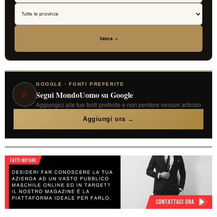
Cerca →
GOOGLE · FONTI PREFERITE
⭐
Segui MondoUomo su Google
Aggiungici alle tue fonti preferite e non perdere nessun articolo
Aggiungi ora →