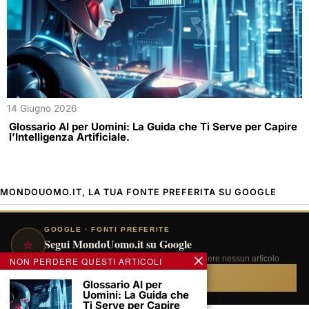
14 Giugno 2026
Glossario AI per Uomini: La Guida che Ti Serve per Capire
l’Intelligenza Artificiale.
MONDOUOMO.IT, LA TUA FONTE PREFERITA SU GOOGLE
GOOGLE · FONTI PREFERITE
⭐
Segui MondoUomo.it su Google
Aggiungici alle tue fonti preferite e non perdere nessun articolo
NON PERDERE QUESTI ARTICOLI
Aggiungi ora →
Glossario AI per
Uomini: La Guida che
Ti Serve per Capire