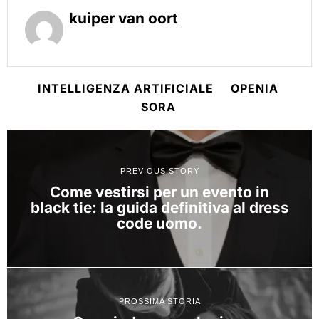
kuiper van oort
INTELLIGENZA ARTIFICIALE
OPENIA
SORA
PREVIOUS STORY
Come vestirsi per un evento in
black tie: la guida definitiva al dress
code uomo.
PROSSIMA STORIA