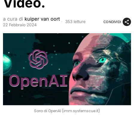
Video.
a cura di
kuiper van oort
353 letture
CONDIVIDI
22 Febbraio 2024
Sora di OpenAI (imm.systemscue.it)