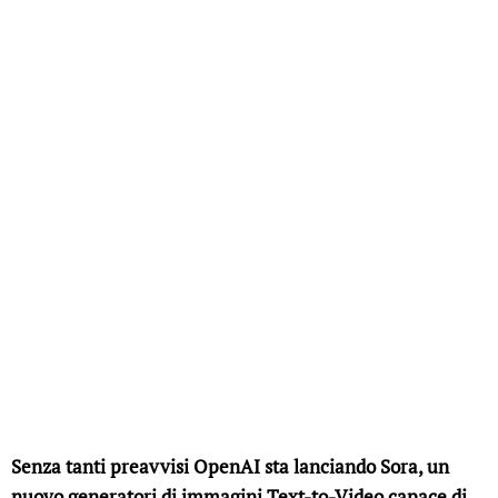
Senza tanti preavvisi OpenAI sta lanciando Sora, un
nuovo generatori di immagini Text-to-Video capace di