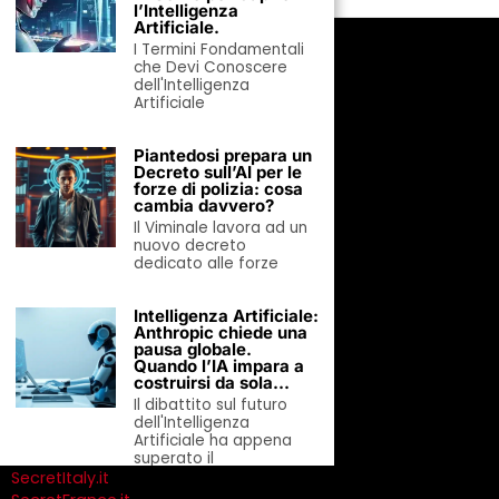
l’Intelligenza
Artificiale.
IL NETWORK EDITORIALE
I Termini Fondamentali
che Devi Conoscere
MondoUomo.it
dell'Intelligenza
MondoDonne.com
Artificiale
VivoGreen.it
MondoTennis.net
Piantedosi prepara un
MondoAutoElettriche.it
Decreto sull’AI per le
MondoInvestimenti.it
forze di polizia: cosa
cambia davvero?
TuttoCrociera.it
Il Viminale lavora ad un
HoReCaMedia.it
nuovo decreto
MondoOlimpiadi.it
dedicato alle forze
PodcastMadeinItaly.it
CavallieGare.it
Intelligenza Artificiale:
CalabriaHotel.it
Anthropic chiede una
AngoliVerdi.it *
pausa globale.
Quando l’IA impara a
MondoDolci.it
costruirsi da sola…
MondoExport.it
Il dibattito sul futuro
TifosidelNapoli.it
dell'Intelligenza
RicetteVeg.com
Artificiale ha appena
RicetteVeloci.eu
superato il
SecretItaly.it