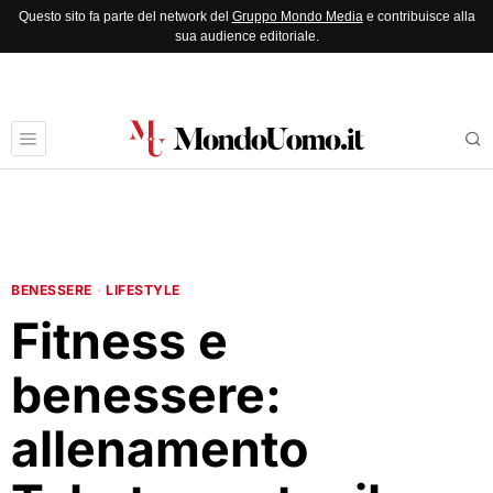
Questo sito fa parte del network del
Gruppo Mondo Media
e contribuisce alla
sua audience editoriale.
BENESSERE
·
LIFESTYLE
Fitness e
benessere:
allenamento