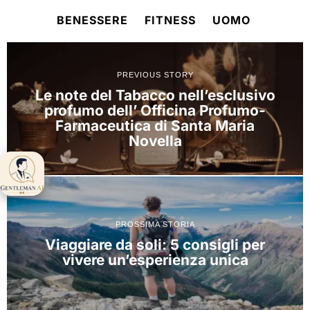
BENESSERE
FITNESS
UOMO
PREVIOUS STORY
Le note del Tabacco nell’esclusivo
profumo dell’ Officina Profumo-
Farmaceutica di Santa Maria
Novella
Gentleman AI ti
aspetta 👋
PROSSIMA STORIA
Viaggiare da soli: 5 consigli per
vivere un’esperienza unica