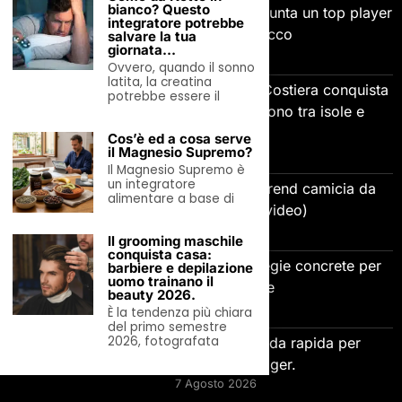
bianco? Questo
Trattative del 7 agosto: Napoli, spunta un top player
integratore potrebbe
brasiliano per l’attacco
salvare la tua
giornata…
7 Agosto 2026
Ovvero, quando il sonno
latita, la creatina
Ferragosto 2026 in traghetto: la Costiera conquista
potrebbe essere il
gli stranieri, gli italiani si dividono tra isole e
Albania.
Cos’è ed a cosa serve
il Magnesio Supremo?
7 Agosto 2026
Il Magnesio Supremo è
un integratore
Relaxed Fit o Slim Fit? Quale il trend camicia da
alimentare a base di
uomo estate 2026? (video)
7 Agosto 2026
Il grooming maschile
conquista casa:
Come gestire la gelosia: 5 strategie concrete per
barbiere e depilazione
uomo trainano il
relazioni più sane
beauty 2026.
7 Agosto 2026
È la tendenza più chiara
del primo semestre
2026, fotografata
Adaptive Leadership e AI: guida rapida per
imprenditori e manager.
7 Agosto 2026