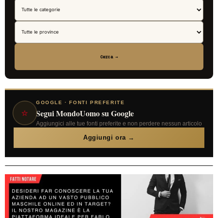
Cerca →
GOOGLE · FONTI PREFERITE
⭐
Segui MondoUomo su Google
Aggiungici alle tue fonti preferite e non perdere nessun articolo
Aggiungi ora →