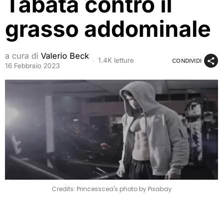
Tabata contro il
grasso addominale
a cura di
Valerio Beck
1.4K letture
CONDIVIDI
16 Febbraio 2023
Credits: Princesscea's photo by Pixabay