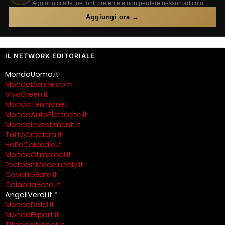
Aggiungici alle tue fonti preferite e non perdere nessun articolo
Aggiungi ora →
IL NETWORK EDITORIALE
MondoUomo.it
MondoDonne.com
VivoGreen.it
MondoTennis.net
MondoAutoElettriche.it
MondoInvestimenti.it
TuttoCrociera.it
HoReCaMedia.it
MondoOlimpiadi.it
PodcastMadeinItaly.it
CavallieGare.it
CalabriaHotel.it
AngoliVerdi.it *
MondoDolci.it
MondoExport.it
TifosidelNapoli.it