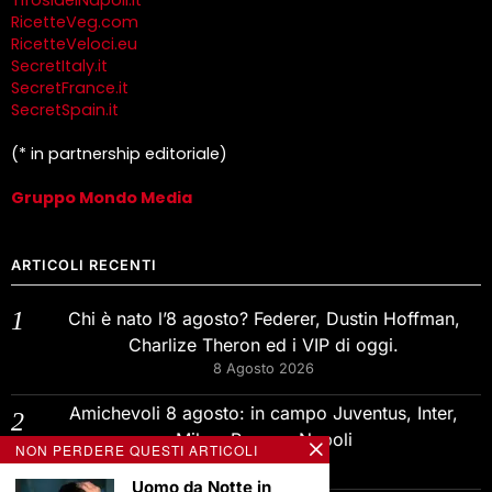
RicetteVeg.com
RicetteVeloci.eu
SecretItaly.it
SecretFrance.it
SecretSpain.it
(* in partnership editoriale)
Gruppo Mondo Media
ARTICOLI RECENTI
Chi è nato l’8 agosto? Federer, Dustin Hoffman,
Charlize Theron ed i VIP di oggi.
8 Agosto 2026
Amichevoli 8 agosto: in campo Juventus, Inter,
Milan, Roma e Napoli
NON PERDERE QUESTI ARTICOLI
7 Agosto 2026
Uomo da Notte in