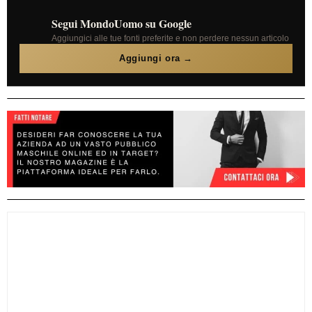
Segui MondoUomo su Google
Aggiungici alle tue fonti preferite e non perdere nessun articolo
Aggiungi ora →