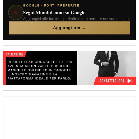
GOOGLE · FONTI PREFERITE
⭐
Segui MondoUomo su Google
Aggiungici alle tue fonti preferite e non perdere nessun articolo
Aggiungi ora →