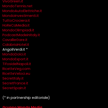
VivoGreen.it
MondoTennis.net
MondoAutoElettriche.it
MondoInvestimenti.it
TuttoCrociera.it
HoReCaMedia.it
MondoOlimpiadi.it
PodcastMadeinItaly.it
CavallieGare.it
CalabriaHotel.it
AngoliVerdi.it *
MondoDolci.it
MondoExport.it
TifosidelNapoli.it
RicetteVeg.com
RicetteVeloci.eu
SecretItaly.it
SecretFrance.it
SecretSpain.it
(* in partnership editoriale)
Gruppo Mondo Media