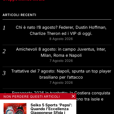
ARTICOLI RECENTI
Chi è nato l’8 agosto? Federer, Dustin Hoffman,
Charlize Theron ed i VIP di oggi.
8 Agosto 2026
Amichevoli 8 agosto: in campo Juventus, Inter,
Milan, Roma e Napoli
7 Agosto 2026
Trattative del 7 agosto: Napoli, spunta un top player
brasiliano per l’attacco
7 Agosto 2026
Ferragosto 2026 in traghetto: la Costiera conquista
NON PERDERE QUESTI ARTICOLI
gli stranieri, gli italiani si dividono tra isole e
Seiko 5 Sports ‘Pepsi’:
Albania.
Quando l’Eccellenza
7 Agosto 2026
Giapponese Sfida i