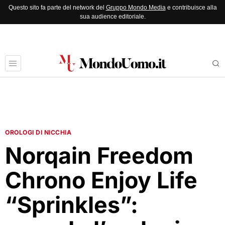
Questo sito fa parte del network del
Gruppo Mondo Media
e contribuisce alla
sua audience editoriale.
OROLOGI DI NICCHIA
Norqain Freedom
Chrono Enjoy Life
“Sprinkles”: