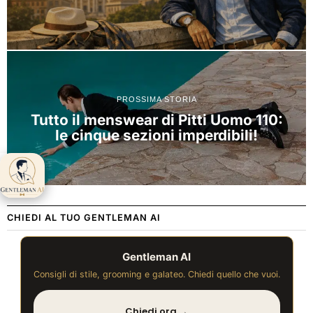
PROSSIMA STORIA
Tutto il menswear di Pitti Uomo 110:
le cinque sezioni imperdibili!
Gentleman AI ti
aspetta 👋
CHIEDI AL TUO GENTLEMAN AI
Gentleman AI
Consigli di stile, grooming e galateo. Chiedi quello che vuoi.
Chiedi ora →