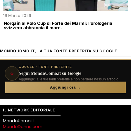
19 Marzo 2026
Norqain al Polo Cup di Forte dei Marmi: l’orologeria
svizzera abbraccia il mare.
MONDOUOMO.IT, LA TUA FONTE PREFERITA SU GOOGLE
GOOGLE · FONTI PREFERITE
⭐
Segui MondoUomo.it su Google
Aggiungici alle tue fonti preferite e non perdere nessun articolo
Aggiungi ora →
IL NETWORK EDITORIALE
MondoUomo.it
MondoDonne.com