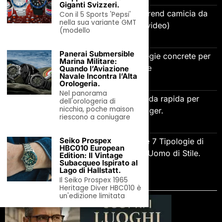
Giganti Svizzeri.
Relaxed Fit o Slim Fit? Quale il trend camicia da
Con il 5 Sports 'Pepsi'
nella sua variante GMT
uomo estate 2026? (video)
(modello
7 Agosto 2026
Panerai Submersible
Come gestire la gelosia: 5 strategie concrete per
Marina Militare:
relazioni più sane
Quando l’Aviazione
Navale Incontra l’Alta
7 Agosto 2026
Orologeria.
Nel panorama
Adaptive Leadership e AI: guida rapida per
dell'orologeria di
nicchia, poche maison
imprenditori e manager.
riescono a coniugare
7 Agosto 2026
Seiko Prospex
L’Arte delle Scarpe Eleganti: Le 7 Tipologie di
HBC010 European
Calzature Indispensabili per l’Uomo di Stile.
Edition: Il Vintage
Subacqueo Ispirato al
7 Agosto 2026
Lago di Hallstatt.
Il Seiko Prospex 1965
SCOPRI LA DIRECTORY
Heritage Diver HBC010 è
un'edizione limitata