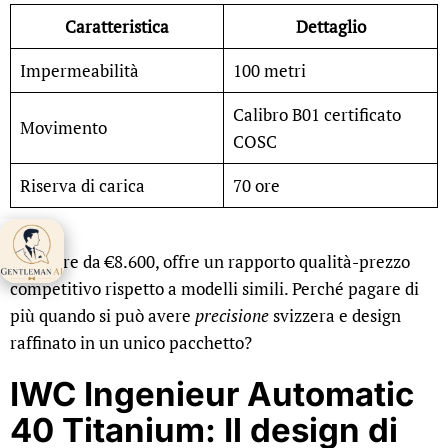
Caratteristica
Dettaglio
Impermeabilità
100 metri
Calibro B01 certificato
Movimento
COSC
Riserva di carica
70 ore
Gentleman AI ti
A partire da €8.600, offre un rapporto qualità-prezzo
aspetta 👋
competitivo rispetto a modelli simili. Perché pagare di
più quando si può avere
precisione
svizzera e design
raffinato in un unico pacchetto?
IWC Ingenieur Automatic
40 Titanium: Il design di