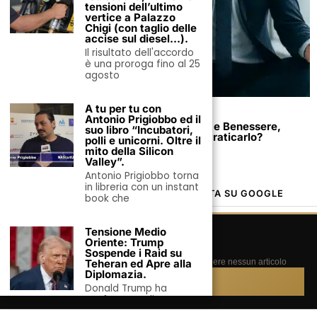
tensioni dell’ultimo
vertice a Palazzo
Chigi (con taglio delle
accise sul diesel…).
Il risultato dell'accordo
è una proroga fino al 25
agosto
28 Dicembre 2025
A tu per tu con
Antonio Prigiobbo ed il
Yoga per l’Uomo Moderno: Tra Scienza e Benessere,
suo libro “Incubatori,
Perché Ogni Professionista Dovrebbe Praticarlo?
polli e unicorni. Oltre il
mito della Silicon
Valley”.
Antonio Prigiobbo torna
in libreria con un instant
MONDOUOMO.IT, LA TUA FONTE PREFERITA SU GOOGLE
book che
Tensione Medio
GOOGLE · FONTI PREFERITE
Oriente: Trump
⭐
Segui MondoUomo.it su Google
Sospende i Raid su
Aggiungici alle tue fonti preferite e non perdere nessun articolo
Teheran ed Apre alla
Diplomazia.
Aggiungi ora →
Donald Trump ha
confermato di aver
annullato un imminente