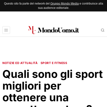
Questo sito fa parte del network del
Gruppo Mondo Media
e contribuisce alla
sua audience editoriale.
NOTIZIE ED ATTUALITÀ
·
SPORT E FITNESS
Quali sono gli sport
migliori per
ottenere una