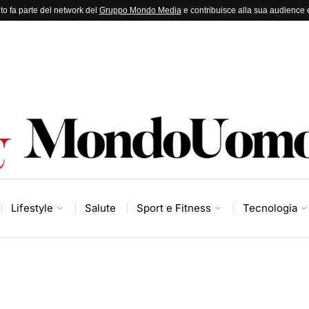
to fa parte del network del
Gruppo Mondo Media
e contribuisce alla sua audience e
Lifestyle
Salute
Sport e Fitness
Tecnologia