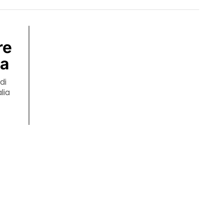
re
ta
di
lia