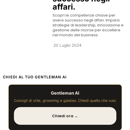
affari.
Scopri le competenze chiave per
avere successo negli affari. Impara
strategie di leadership, innovazione e
gestione delle risorse per eccellere
nel mondo del business.
20 Luglio 2024
CHIEDI AL TUO GENTLEMAN AI
Gentleman AI
Consigli di stile, grooming e galateo. Chiedi quello che vuoi.
Chiedi ora →