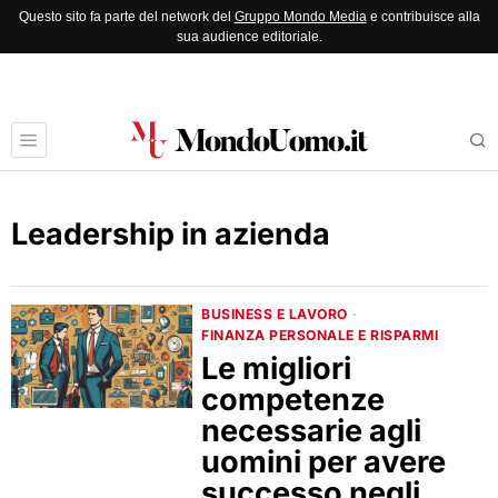
Questo sito fa parte del network del
Gruppo Mondo Media
e contribuisce alla
sua audience editoriale.
Leadership in azienda
BUSINESS E LAVORO
·
FINANZA PERSONALE E RISPARMI
Le migliori
competenze
necessarie agli
uomini per avere
successo negli