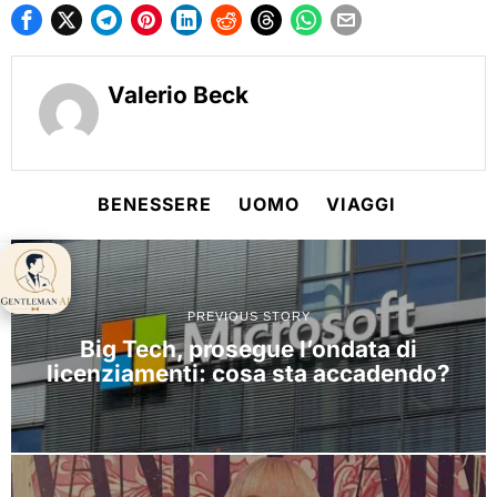
Valerio Beck
BENESSERE
UOMO
VIAGGI
Gentleman AI ti
aspetta 👋
PREVIOUS STORY
Big Tech, prosegue l’ondata di
licenziamenti: cosa sta accadendo?