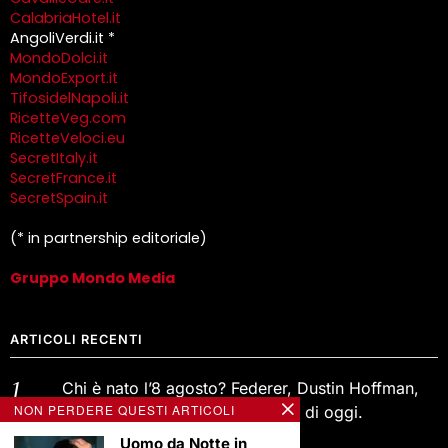
CalabriaHotel.it
AngoliVerdi.it *
MondoDolci.it
MondoExport.it
TifosidelNapoli.it
RicetteVeg.com
RicetteVeloci.eu
SecretItaly.it
SecretFrance.it
SecretSpain.it
(* in partnership editoriale)
Gruppo Mondo Media
ARTICOLI RECENTI
Chi è nato l’8 agosto? Federer, Dustin Hoffman,
NON PERDERE QUESTI ARTICOLI
Charlize Theron ed i VIP di oggi.
8 Agosto 2026
Uomo da Notte in