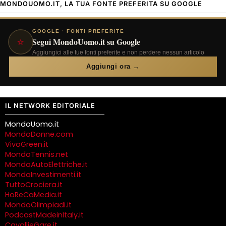
MONDOUOMO.IT, LA TUA FONTE PREFERITA SU GOOGLE
GOOGLE · FONTI PREFERITE
⭐
Segui MondoUomo.it su Google
Aggiungici alle tue fonti preferite e non perdere nessun articolo
Aggiungi ora →
IL NETWORK EDITORIALE
MondoUomo.it
MondoDonne.com
VivoGreen.it
MondoTennis.net
MondoAutoElettriche.it
MondoInvestimenti.it
TuttoCrociera.it
HoReCaMedia.it
MondoOlimpiadi.it
PodcastMadeinItaly.it
CavallieGare.it