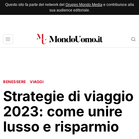
Questo sito fa parte del network del
Gruppo Mondo Media
e contribuisce alla
sua audience editoriale.
BENESSERE
·
VIAGGI
Strategie di viaggio
2023: come unire
lusso e risparmio