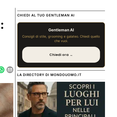
CHIEDI AL TUO GENTLEMAN AI
:
Gentleman AI
Consigli di stile, grooming e galateo. Chiedi quello
che vuoi.
Chiedi ora →
LA DIRECTORY DI MONDOUOMO.IT