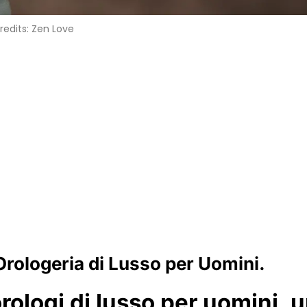
redits: Zen Love
’Orologeria di Lusso per Uomini.
orologi di lusso per uomini, 