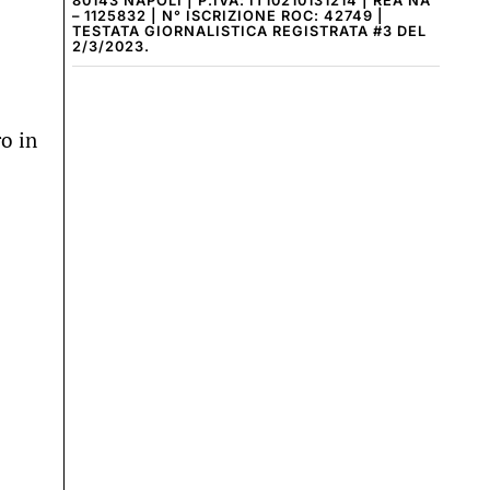
80143 NAPOLI | P.IVA: IT10210131214 | REA NA
– 1125832 | N° ISCRIZIONE ROC: 42749 |
TESTATA GIORNALISTICA REGISTRATA #3 DEL
2/3/2023.
ro in