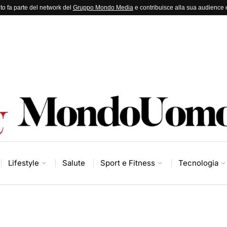
to fa parte del network del
Gruppo Mondo Media
e contribuisce alla sua audience e
Lifestyle
Salute
Sport e Fitness
Tecnologia