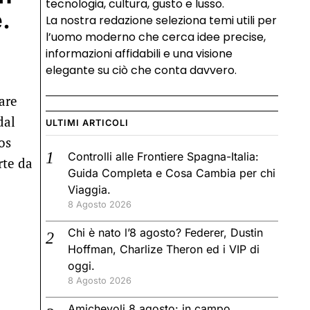
tecnologia, cultura, gusto e lusso.
.
La nostra redazione seleziona temi utili per
l’uomo moderno che cerca idee precise,
informazioni affidabili e una visione
elegante su ciò che conta davvero.
are
dal
ULTIMI ARTICOLI
os
Controlli alle Frontiere Spagna-Italia:
rte da
Guida Completa e Cosa Cambia per chi
Viaggia.
8 Agosto 2026
Chi è nato l’8 agosto? Federer, Dustin
Hoffman, Charlize Theron ed i VIP di
oggi.
8 Agosto 2026
Amichevoli 8 agosto: in campo