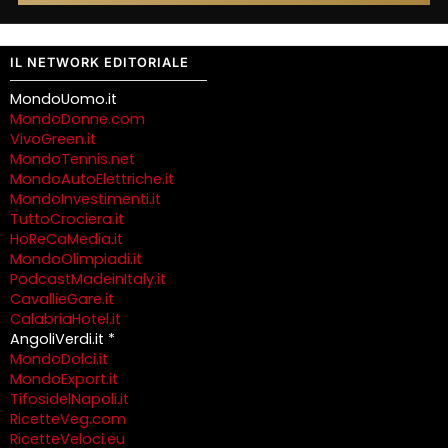
IL NETWORK EDITORIALE
MondoUomo.it
MondoDonne.com
VivoGreen.it
MondoTennis.net
MondoAutoElettriche.it
MondoInvestimenti.it
TuttoCrociera.it
HoReCaMedia.it
MondoOlimpiadi.it
PodcastMadeinItaly.it
CavallieGare.it
CalabriaHotel.it
AngoliVerdi.it *
MondoDolci.it
MondoExport.it
TifosidelNapoli.it
RicetteVeg.com
RicetteVeloci.eu