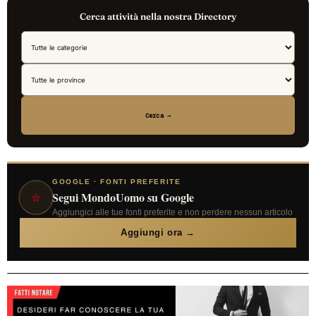
Cerca attività nella nostra Directory
Cerca →
GOOGLE · FONTI PREFERITE
⭐
Segui MondoUomo su Google
Aggiungici alle tue fonti preferite e non perdere nessun articolo
Aggiungi ora →