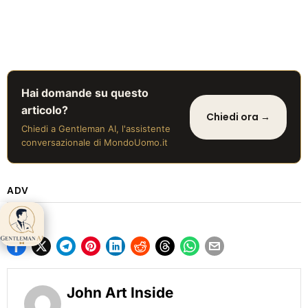
Hai domande su questo
articolo?
Chiedi ora →
Chiedi a Gentleman AI, l'assistente
conversazionale di MondoUomo.it
ADV
Gentleman AI ti
aspetta 👋
John Art Inside