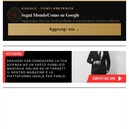
GOOGLE · FONTI PREFERITE
⭐
Segui MondoUomo su Google
Aggiungici alle tue fonti preferite e non perdere nessun articolo
Aggiungi ora →