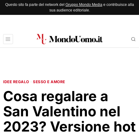
Questo sito fa parte del network del
Gruppo Mondo Media
e contribuisce alla
sua audience editoriale.
IDEE REGALO
·
SESSO E AMORE
Cosa regalare a
San Valentino nel
2023? Versione hot