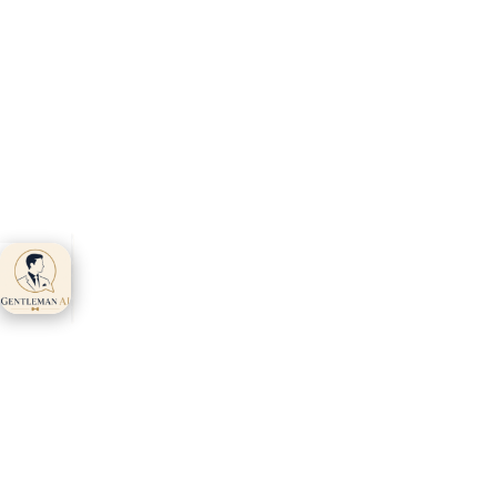
Gentleman AI ti
aspetta 👋