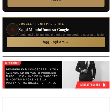
Cerca →
GOOGLE · FONTI PREFERITE
⭐
Segui MondoUomo su Google
Aggiungici alle tue fonti preferite e non perdere nessun articolo
Aggiungi ora →