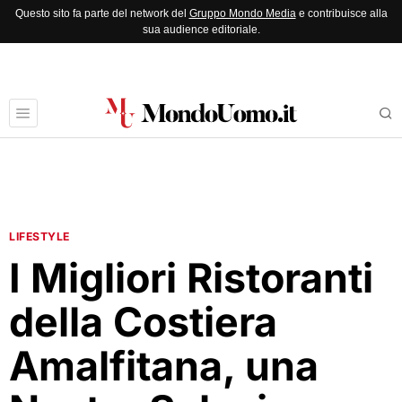
Questo sito fa parte del network del
Gruppo Mondo Media
e contribuisce alla
sua audience editoriale.
LIFESTYLE
I Migliori Ristoranti
della Costiera
Amalfitana, una