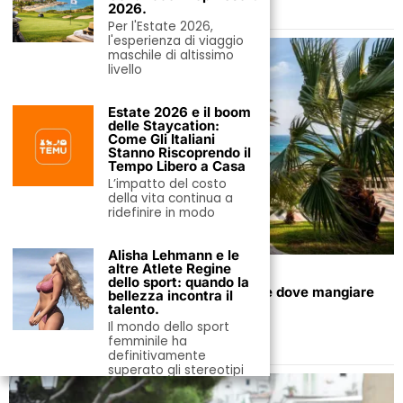
2026.
Per l'Estate 2026,
l'esperienza di viaggio
maschile di altissimo
livello
Estate 2026 e il boom
delle Staycation:
Come Gli Italiani
Stanno Riscoprendo il
Tempo Libero a Casa
L’impatto del costo
della vita continua a
ridefinire in modo
Alisha Lehmann e le
altre Atlete Regine
1 Febbraio 2025
dello sport: quando la
Sanremo oltre il Festival: cosa vedere e dove mangiare
bellezza incontra il
nella città della musica.
talento.
Il mondo dello sport
femminile ha
definitivamente
superato gli stereotipi