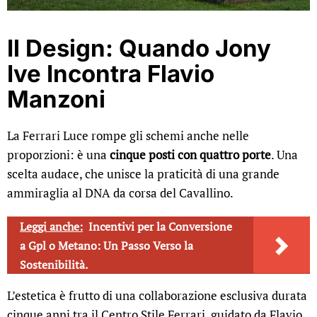
Il Design: Quando Jony
Ive Incontra Flavio
Manzoni
La Ferrari Luce rompe gli schemi anche nelle
proporzioni: è una
cinque posti con quattro porte
. Una
scelta audace, che unisce la praticità di una grande
ammiraglia al DNA da corsa del Cavallino.
Leggi anche:
Incentivi per la Conversione
a Gpl o Metano: Un Passo Verso la
Sostenibilità.
L’estetica è frutto di una collaborazione esclusiva durata
cinque anni tra il Centro Stile Ferrari, guidato da Flavio