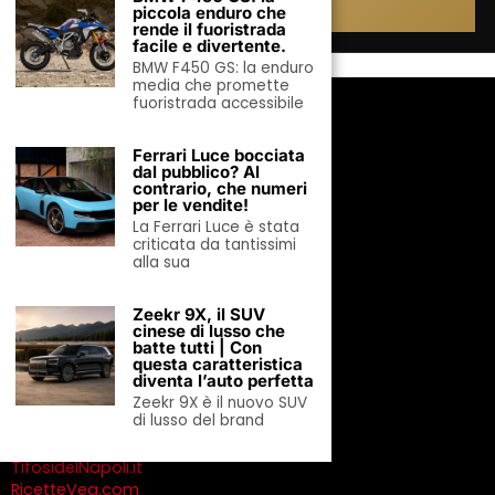
Aggiungi ora →
piccola enduro che
rende il fuoristrada
facile e divertente.
BMW F450 GS: la enduro
media che promette
IL NETWORK EDITORIALE
fuoristrada accessibile
MondoUomo.it
Ferrari Luce bocciata
MondoDonne.com
dal pubblico? Al
VivoGreen.it
contrario, che numeri
MondoTennis.net
per le vendite!
MondoAutoElettriche.it
La Ferrari Luce è stata
criticata da tantissimi
MondoInvestimenti.it
alla sua
TuttoCrociera.it
HoReCaMedia.it
MondoOlimpiadi.it
Zeekr 9X, il SUV
cinese di lusso che
PodcastMadeinItaly.it
batte tutti | Con
CavallieGare.it
questa caratteristica
CalabriaHotel.it
diventa l’auto perfetta
AngoliVerdi.it *
Zeekr 9X è il nuovo SUV
di lusso del brand
MondoDolci.it
MondoExport.it
TifosidelNapoli.it
RicetteVeg.com