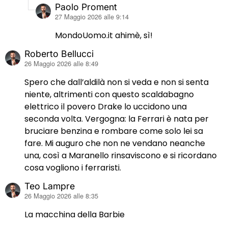
Paolo Proment
ha
27 Maggio 2026 alle 9:14
detto:
MondoUomo.it ahimè, sì!
Roberto Bellucci
ha
26 Maggio 2026 alle 8:49
detto:
Spero che dall’aldilà non si veda e non si senta
niente, altrimenti con questo scaldabagno
elettrico il povero Drake lo uccidono una
seconda volta. Vergogna: la Ferrari è nata per
bruciare benzina e rombare come solo lei sa
fare. Mi auguro che non ne vendano neanche
una, così a Maranello rinsaviscono e si ricordano
cosa vogliono i ferraristi.
Teo Lampre
ha
26 Maggio 2026 alle 8:35
detto:
La macchina della Barbie