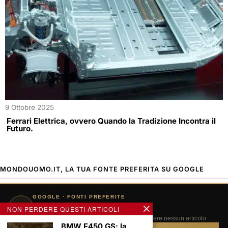
9 Ottobre 2025
Ferrari Elettrica, ovvero Quando la Tradizione Incontra il
Futuro.
MONDOUOMO.IT, LA TUA FONTE PREFERITA SU GOOGLE
GOOGLE · FONTI PREFERITE
⭐
Segui MondoUomo.it su Google
NON PERDERE QUESTI ARTICOLI
Aggiungici alle tue fonti preferite e non perdere nessun articolo
BMW F450 GS: la