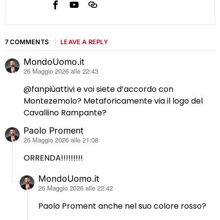
7 COMMENTS
LEAVE A REPLY
MondoUomo.it
ha
26 Maggio 2026 alle 22:43
detto:
@fanpiùattivi e voi siete d’accordo con
Montezemolo? Metaforicamente via il logo del
Cavallino Rampante?
Paolo Proment
ha
26 Maggio 2026 alle 21:08
detto:
ORRENDA!!!!!!!!!
MondoUomo.it
ha
26 Maggio 2026 alle 22:42
detto:
Paolo Proment anche nel suo colore rosso?