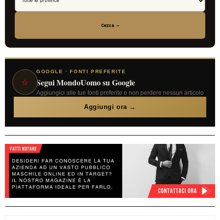
Cerca →
GOOGLE · FONTI PREFERITE
⭐
Segui MondoUomo su Google
Aggiungici alle tue fonti preferite e non perdere nessun articolo
Aggiungi ora →