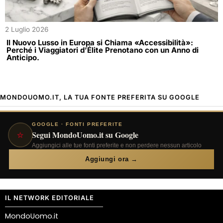
2 Luglio 2026
Il Nuovo Lusso in Europa si Chiama «Accessibilità»:
Perché i Viaggiatori d’Élite Prenotano con un Anno di
Anticipo.
MONDOUOMO.IT, LA TUA FONTE PREFERITA SU GOOGLE
GOOGLE · FONTI PREFERITE
⭐
Segui MondoUomo.it su Google
Aggiungici alle tue fonti preferite e non perdere nessun articolo
Aggiungi ora →
IL NETWORK EDITORIALE
MondoUomo.it