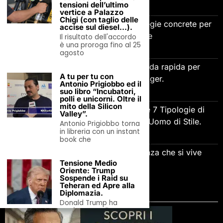
7 Agosto 2026
tensioni dell’ultimo
vertice a Palazzo
Chigi (con taglio delle
Come gestire la gelosia: 5 strategie concrete per
accise sul diesel…).
relazioni più sane
Il risultato dell'accordo
è una proroga fino al 25
7 Agosto 2026
agosto
Adaptive Leadership e AI: guida rapida per
A tu per tu con
imprenditori e manager.
Antonio Prigiobbo ed il
7 Agosto 2026
suo libro “Incubatori,
polli e unicorni. Oltre il
mito della Silicon
L’Arte delle Scarpe Eleganti: Le 7 Tipologie di
Valley”.
Calzature Indispensabili per l’Uomo di Stile.
Antonio Prigiobbo torna
in libreria con un instant
7 Agosto 2026
book che
Lignano Sabbiadoro, la vacanza che si vive
Tensione Medio
dall’acqua.
Oriente: Trump
6 Agosto 2026
Sospende i Raid su
Teheran ed Apre alla
Diplomazia.
SCOPRI LA DIRECTORY
Donald Trump ha
confermato di aver
annullato un imminente