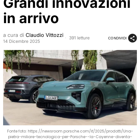
Grandi innovazioni
in arrivo
a cura di
Claudio Vittozzi
391 letture
CONDIVIDI
14 Dicembre 2025
Fonte foto: https://newsroom.porsche.com/it/2025/prodotti/Una-
pietra-miliare-tecnologica-per-Porsche--la-Cayenne-diventa-