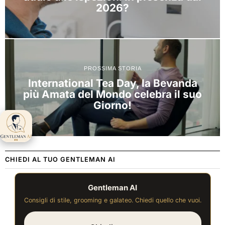
2026?
PROSSIMA STORIA
International Tea Day, la Bevanda
più Amata del Mondo celebra il suo
Giorno!
Gentleman AI ti
aspetta 👋
CHIEDI AL TUO GENTLEMAN AI
Gentleman AI
Consigli di stile, grooming e galateo. Chiedi quello che vuoi.