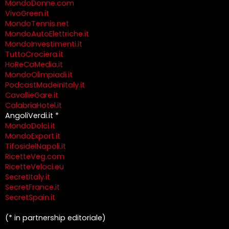
MondoDonne.com
VivoGreen.it
MondoTennis.net
MondoAutoElettriche.it
MondoInvestimenti.it
TuttoCrociera.it
HoReCaMedia.it
MondoOlimpiadi.it
PodcastMadeinItaly.it
CavallieGare.it
CalabriaHotel.it
AngoliVerdi.it *
MondoDolci.it
MondoExport.it
TifosidelNapoli.it
RicetteVeg.com
RicetteVeloci.eu
SecretItaly.it
SecretFrance.it
SecretSpain.it
(* in partnership editoriale)