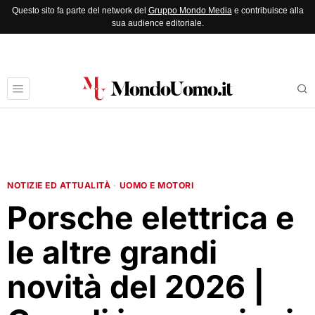
Questo sito fa parte del network del
Gruppo Mondo Media
e contribuisce alla
sua audience editoriale.
NOTIZIE ED ATTUALITÀ
·
UOMO E MOTORI
Porsche elettrica e
le altre grandi
novità del 2026 |